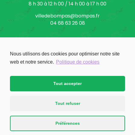
8 h 30 à 12 h 00 / 14 h 00 à 17 h 00
villedebompas@bompas.fr
04 68 63 26 08
Nous utilisons des cookies pour optimiser notre site
Facebook: Ville de Bompas
web et notre service.
Politique de cookies
Tout accepter
Tout refuser
Préférences
© Bompas 2026 - Réalisé par l'
agence B-now
Mentions légales
-
Politique de confidentialité