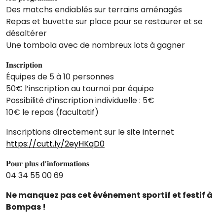
Des matchs endiablés sur terrains aménagés
Repas et buvette sur place pour se restaurer et se
désaltérer
Une tombola avec de nombreux lots à gagner
𝐈𝐧𝐬𝐜𝐫𝐢𝐩𝐭𝐢𝐨𝐧
Équipes de 5 à 10 personnes
50€ l’inscription au tournoi par équipe
Possibilité d’inscription individuelle : 5€
10€ le repas (facultatif)
Inscriptions directement sur le site internet
https://cutt.ly/2eyHKqD0
𝐏𝐨𝐮𝐫 𝐩𝐥𝐮𝐬 𝐝’𝐢𝐧𝐟𝐨𝐫𝐦𝐚𝐭𝐢𝐨𝐧𝐬
04 34 55 00 69
Ne manquez pas cet événement sportif et festif à
Bompas !