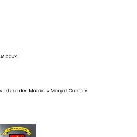
usicaux.
uverture des Mardis » Menja I Canta »